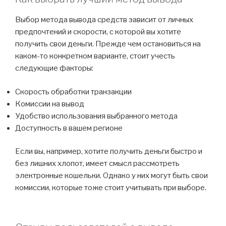
Выбор метода вывода средств зависит от личных
предпочтений и скорости, с которой вы хотите
получить свои деньги. Прежде чем остановиться на
каком-то конкретном варианте, стоит учесть
следующие факторы:
Скорость обработки транзакции
Комиссии на вывод
Удобство использования выбранного метода
Доступность в вашем регионе
Если вы, например, хотите получить деньги быстро и
без лишних хлопот, имеет смысл рассмотреть
электронные кошельки. Однако у них могут быть свои
комиссии, которые тоже стоит учитывать при выборе.