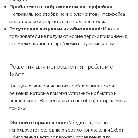
Проблемы с отображением интерфейса:
Неправильное отображение элементов интерфейса
может резко испортить опыт пользователя.
Отсутствие актуальных обновлений:
Иногда
пользователи не получают новые версии приложения,
что может вызывать проблемы с функционалом.
Решения для исправления проблем с
1хбет
Каждая из вышеописанных проблем имеет свои
решения, которые помогут устранить их быстро и
эффективно. Вот несколько способов, которые могут
помочь:
Обновите приложение:
Убедитесь, что вы
используете последнюю версию приложения 1хбет.
Обновления часто содержат исправления для