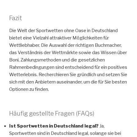
Fazit
Die Welt der Sportwetten ohne Oase in Deutschland
bietet eine Vielzahl attraktiver Möglichkeiten für
Wettliebhaber. Die Auswahl der richtigen Buchmacher,
das Verständnis der Wettmärkte sowie das Wissen über
Boni, Zahlungsmethoden und die gesetzlichen
Rahmenbedingungen sind entscheidend für ein positives
Wetterlebnis. Recherchieren Sie gründlich und setzen Sie
sich mit den Anbietern auseinander, um die für Sie besten
Optionen zu finden.
Häufig gestellte Fragen (FAQs)
Ist Sportwetten in Deutschland legal?
Ja,
Sportwetten sind in Deutschland legal, solange sie bei