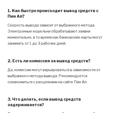
1. Как быстро происходит вывод средств с
Пин Ап?
Скорость вывода зависит от выбранного метода.
Электронные кошельки обрабатывают заявки
моментально, в то время как банковские карты могут
занимать от 1 до 3 рабочих дней.
2. Есть ли комиссия за вывод средств?
Да, комиссии могут варьироваться в зависимости от
выбранного метода вывода. Рекомендуется
ознакомиться с расценками на сайте Пин Ап.
3. Что делать, если вывод средств
задерживается?