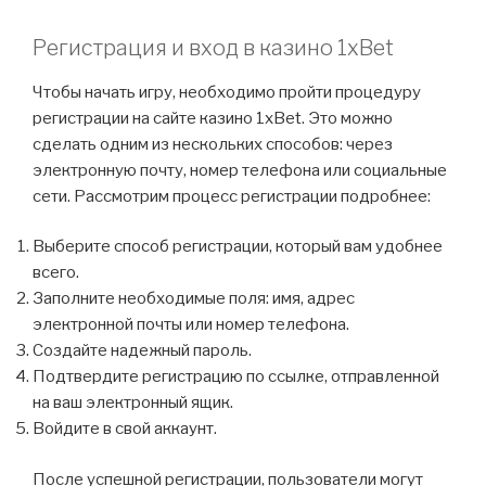
Регистрация и вход в казино 1xBet
Чтобы начать игру, необходимо пройти процедуру
регистрации на сайте казино 1xBet. Это можно
сделать одним из нескольких способов: через
электронную почту, номер телефона или социальные
сети. Рассмотрим процесс регистрации подробнее:
Выберите способ регистрации, который вам удобнее
всего.
Заполните необходимые поля: имя, адрес
электронной почты или номер телефона.
Создайте надежный пароль.
Подтвердите регистрацию по ссылке, отправленной
на ваш электронный ящик.
Войдите в свой аккаунт.
После успешной регистрации, пользователи могут