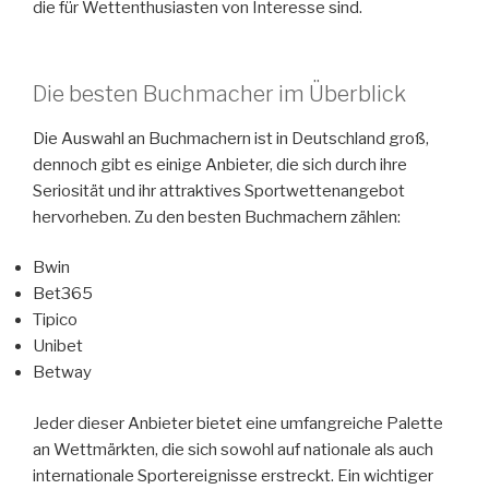
die für Wettenthusiasten von Interesse sind.
Die besten Buchmacher im Überblick
Die Auswahl an Buchmachern ist in Deutschland groß,
dennoch gibt es einige Anbieter, die sich durch ihre
Seriosität und ihr attraktives Sportwettenangebot
hervorheben. Zu den besten Buchmachern zählen:
Bwin
Bet365
Tipico
Unibet
Betway
Jeder dieser Anbieter bietet eine umfangreiche Palette
an Wettmärkten, die sich sowohl auf nationale als auch
internationale Sportereignisse erstreckt. Ein wichtiger