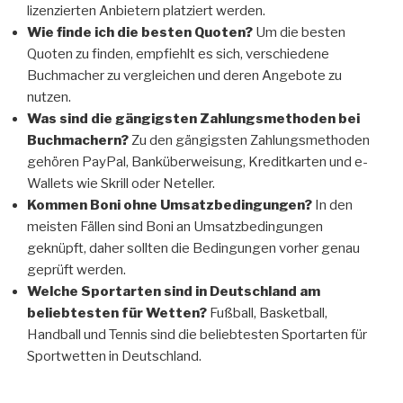
lizenzierten Anbietern platziert werden.
Wie finde ich die besten Quoten?
Um die besten
Quoten zu finden, empfiehlt es sich, verschiedene
Buchmacher zu vergleichen und deren Angebote zu
nutzen.
Was sind die gängigsten Zahlungsmethoden bei
Buchmachern?
Zu den gängigsten Zahlungsmethoden
gehören PayPal, Banküberweisung, Kreditkarten und e-
Wallets wie Skrill oder Neteller.
Kommen Boni ohne Umsatzbedingungen?
In den
meisten Fällen sind Boni an Umsatzbedingungen
geknüpft, daher sollten die Bedingungen vorher genau
geprüft werden.
Welche Sportarten sind in Deutschland am
beliebtesten für Wetten?
Fußball, Basketball,
Handball und Tennis sind die beliebtesten Sportarten für
Sportwetten in Deutschland.