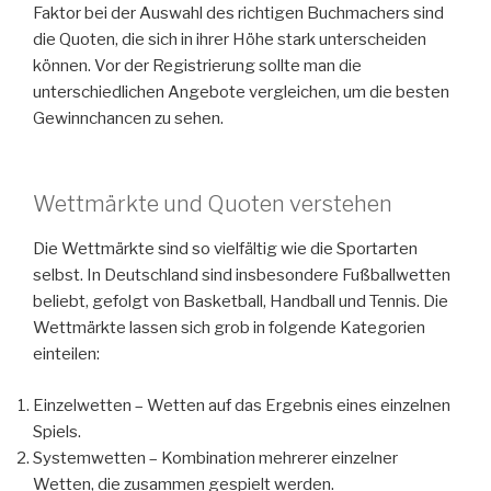
Faktor bei der Auswahl des richtigen Buchmachers sind
die Quoten, die sich in ihrer Höhe stark unterscheiden
können. Vor der Registrierung sollte man die
unterschiedlichen Angebote vergleichen, um die besten
Gewinnchancen zu sehen.
Wettmärkte und Quoten verstehen
Die Wettmärkte sind so vielfältig wie die Sportarten
selbst. In Deutschland sind insbesondere Fußballwetten
beliebt, gefolgt von Basketball, Handball und Tennis. Die
Wettmärkte lassen sich grob in folgende Kategorien
einteilen:
Einzelwetten – Wetten auf das Ergebnis eines einzelnen
Spiels.
Systemwetten – Kombination mehrerer einzelner
Wetten, die zusammen gespielt werden.