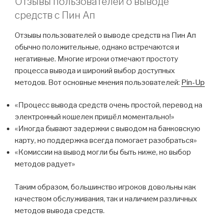
Отзывы пользователей о выводе
средств с Пин Ап
Отзывы пользователей о выводе средств на Пин Ап
обычно положительные, однако встречаются и
негативные. Многие игроки отмечают простоту
процесса вывода и широкий выбор доступных
методов. Вот основные мнения пользователей:
Pin-Up
«Процесс вывода средств очень простой, перевод на
электронный кошелек пришёл моментально!»
«Иногда бывают задержки с выводом на банковскую
карту, но поддержка всегда помогает разобраться»
«Комиссии на вывод могли бы быть ниже, но выбор
методов радует»
Таким образом, большинство игроков довольны как
качеством обслуживания, так и наличием различных
методов вывода средств.