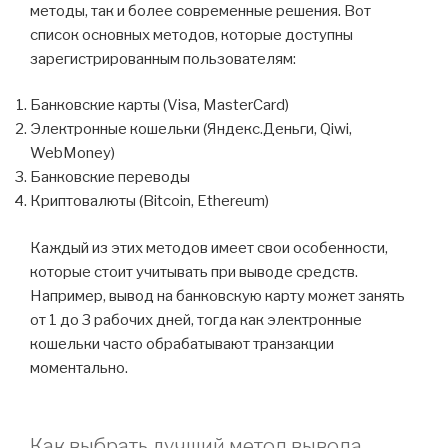
методы, так и более современные решения. Вот
список основных методов, которые доступны
зарегистрированным пользователям:
Банковские карты (Visa, MasterCard)
Электронные кошельки (Яндекс.Деньги, Qiwi,
WebMoney)
Банковские переводы
Криптовалюты (Bitcoin, Ethereum)
Каждый из этих методов имеет свои особенности,
которые стоит учитывать при выводе средств.
Например, вывод на банковскую карту может занять
от 1 до 3 рабочих дней, тогда как электронные
кошельки часто обрабатывают транзакции
моментально.
Как выбрать лучший метод вывода